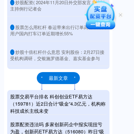
​炒股配资( 2024年11月20日外交部发言人林剑
·
主持例行记者会
​股票怎么用杠杆 春运带来出行订单高峰，外国
·
用户国内打车订单近期增长55%
​炒股十倍杠杆什么意思 安利股份：2月27日接
·
受机构调研，交银施罗德基金、嘉实基金参与
最新文章
股票交易平台排名 科创创业ETF易方达
（159781）近2日合计“吸金”4.3亿元，机构称
科技成长主线未变
股票配资违法吗 多家创新药企中报实现扭亏
为盈，创新药ETF易方达（516080）昨日“吸