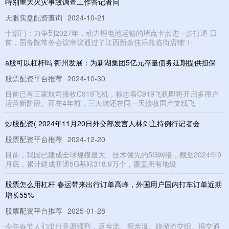
特别重大火灾事故调查工作答记者问
天眼实盘配资查询
2024-10-21
十部门：力争到2027年，动力锂电池运输的堵点卡点进一步打通 日
前，国务院常务会议审议通过了江西新余佳乐苑临街店铺“1·
a股可以杠杆吗 衢州发展：为新湖集团5亿元存量债务延期提供担保
股票配资平台推荐
2024-10-30
目前已有三家航司接收C919飞机，标志着C919飞机即将开启多用户
运营新阶段。而在4年前，三大航还在同一天接收国产支线飞
炒股配资( 2024年11月20日外交部发言人林剑主持例行记者会
股票配资平台推荐
2024-12-20
目前，我国已建成全球规模最大、技术领先的5G网络，截至2024年9
月底，累计建成开通5G基站318.9万个，覆盖所有地级
股票怎么用杠杆 春运带来出行订单高峰，外国用户国内打车订单近期
增长55%
股票配资平台推荐
2025-01-28
今年春节人们出行意愿强烈，返乡流、探亲流、旅游流交织。据交通