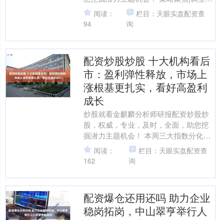
本结束，8月修复可期 来源：中信证券
阅读：
栏目：天眼实盘配资查
文|裘翔 张铭楷....
94
询
配资炒股炒股 十大机构看后
市：盈利弹性释放，市场上
涨根基更扎实，看好高盈利
成长
炒股就看金麒麟分析师研报配资炒股炒
股，权威，专业，及时，全面，助您挖
掘潜力主题机会！ 本周三大指数分化，
上证指数涨0.47%，深证成指跌1.42%，
阅读：
栏目：天眼实盘配资查
创业板指跌3....
162
询
配资爆仓还用还吗 助力企业
稳岗拓岗，中山翠亨举行人