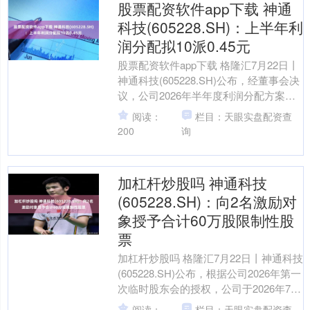
股票配资软件app下载 神通
科技(605228.SH)：上半年利
润分配拟10派0.45元
股票配资软件app下载 格隆汇7月22日丨
神通科技(605228.SH)公布，经董事会决
议，公司2026年半年度利润分配方案如
下：拟以实施权益分派股权登记日登
阅读：
栏目：天眼实盘配资查
记....
200
询
加杠杆炒股吗 神通科技
(605228.SH)：向2名激励对
象授予合计60万股限制性股
票
加杠杆炒股吗 格隆汇7月22日丨神通科技
(605228.SH)公布，根据公司2026年第一
次临时股东会的授权，公司于2026年7月
21日召开第三届董事会第十五次....
阅读：
栏目：天眼实盘配资查