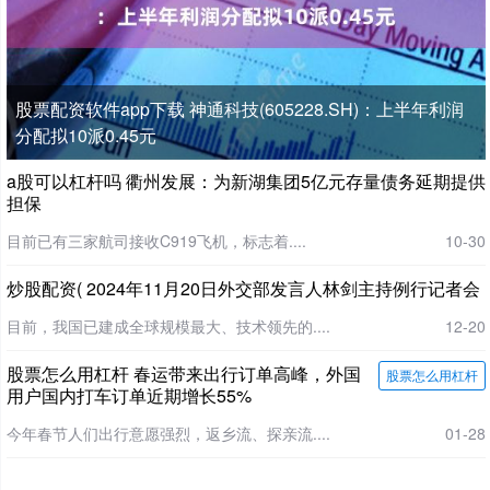
股票配资软件app下载 神通科技(605228.SH)：上半年利润
分配拟10派0.45元
a股可以杠杆吗 衢州发展：为新湖集团5亿元存量债务延期提供
担保
目前已有三家航司接收C919飞机，标志着....
10-30
炒股配资( 2024年11月20日外交部发言人林剑主持例行记者会
目前，我国已建成全球规模最大、技术领先的....
12-20
股票怎么用杠杆 春运带来出行订单高峰，外国
股票怎么用杠杆
用户国内打车订单近期增长55%
今年春节人们出行意愿强烈，返乡流、探亲流....
01-28