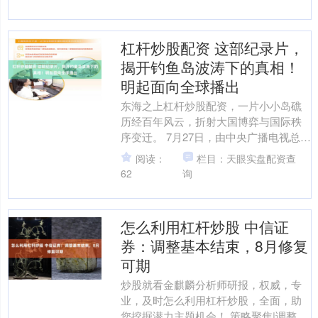
杠杆炒股配资 这部纪录片，
揭开钓鱼岛波涛下的真相！
明起面向全球播出
东海之上杠杆炒股配资，一片小小岛礁
历经百年风云，折射大国博弈与国际秩
序变迁。 7月27日，由中央广播电视总台
CGTN摄制的纪录片《钓鱼岛：波涛下的
阅读：
栏目：天眼实盘配资查
真相》面向全球....
62
询
怎么利用杠杆炒股 中信证
券：调整基本结束，8月修复
可期
炒股就看金麒麟分析师研报，权威，专
业，及时怎么利用杠杆炒股，全面，助
您挖掘潜力主题机会！ 策略聚焦|调整基