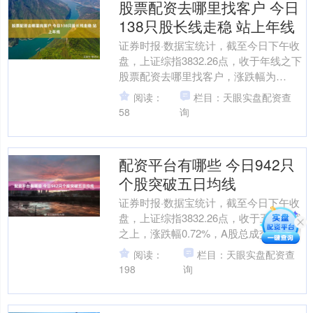
股票配资去哪里找客户 今日
138只股长线走稳 站上年线
证券时报·数据宝统计，截至今日下午收
盘，上证综指3832.26点，收于年线之下
股票配资去哪里找客户，涨跌幅为
0.72%，A股总成交额为25598.90亿元。
阅读：
栏目：天眼实盘配资查
到目....
58
询
配资平台有哪些 今日942只
个股突破五日均线
证券时报·数据宝统计，截至今日下午收
盘，上证综指3832.26点，收于五日均线
之上，涨跌幅0.72%，A股总成交额为
25598.90亿元。到目前为止，今日有
阅读：
栏目：天眼实盘配资查
94....
198
询