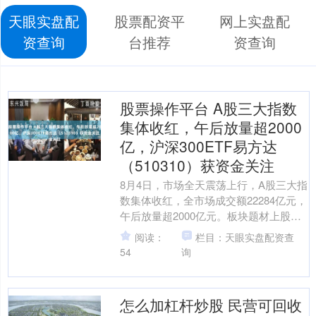
天眼实盘配
股票配资平
网上实盘配
资查询
台推荐
资查询
股票操作平台 A股三大指数
集体收红，午后放量超2000
亿，沪深300ETF易方达
（510310）获资金关注
8月4日，市场全天震荡上行，A股三大指
数集体收红，全市场成交额22284亿元，
午后放量超2000亿元。板块题材上股票
操作平台，元件、CPO、电子化学品、
阅读：
栏目：天眼实盘配资查
CRO、....
54
询
怎么加杠杆炒股 民营可回收