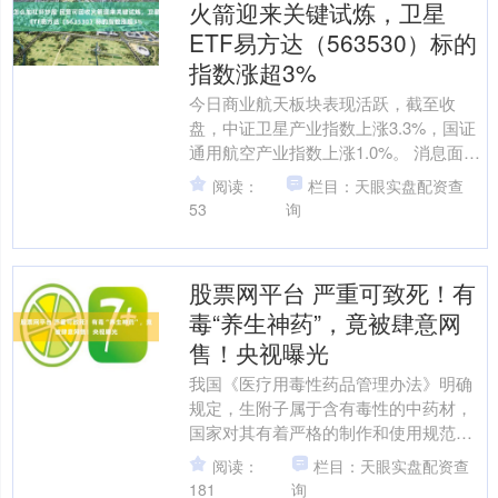
火箭迎来关键试炼，卫星
ETF易方达（563530）标的
指数涨超3%
今日商业航天板块表现活跃，截至收
盘，中证卫星产业指数上涨3.3%，国证
通用航空产业指数上涨1.0%。 消息面
上，蓝箭航天朱雀三号遥二可重复使用
阅读：
栏目：天眼实盘配资查
火箭或将于8月发射....
53
询
股票网平台 严重可致死！有
毒“养生神药”，竟被肆意网
售！央视曝光
我国《医疗用毒性药品管理办法》明确
规定，生附子属于含有毒性的中药材，
国家对其有着严格的制作和使用规范，
使用不当会致人中毒或者死亡，其收
阅读：
栏目：天眼实盘配资查
购、经营和加工，国家也严格....
181
询