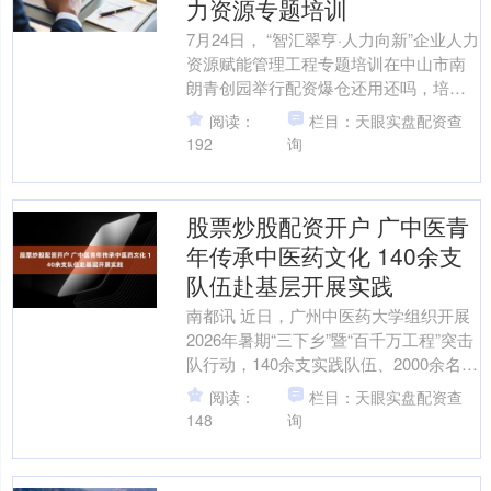
力资源专题培训
7月24日， “智汇翠亨·人力向新”企业人力
资源赋能管理工程专题培训在中山市南
朗青创园举行配资爆仓还用还吗，培训
由中山市人力资源和社会保障局南朗分
阅读：
栏目：天眼实盘配资查
局主办，翠亨新....
192
询
股票炒股配资开户 广中医青
年传承中医药文化 140余支
队伍赴基层开展实践
南都讯 近日，广州中医药大学组织开展
2026年暑期“三下乡”暨“百千万工程”突击
队行动，140余支实践队伍、2000余名青
年学子奔赴基层，围绕健康服务、中医
阅读：
栏目：天眼实盘配资查
药文....
148
询