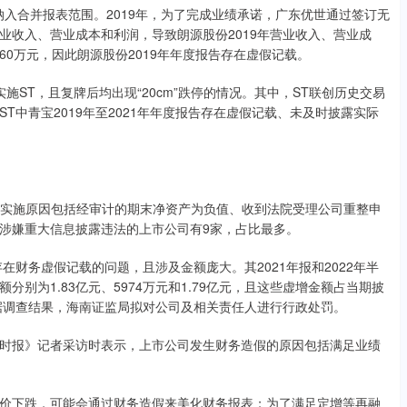
纳入合并报表范围。2019年，为了完成业绩承诺，广东优世通过签订无
业收入、营业成本和利润，导致朗源股份2019年营业收入、营业成
16.60万元，因此朗源股份2019年年度报告存在虚假记载。
ST，且复牌后均出现“20cm”跌停的情况。其中，ST联创历史交易
中青宝2019年至2021年年度报告存在虚假记载、未及时披露实际
被实施原因包括经审计的期末净资产为负值、收到法院受理公司重整申
涉嫌重大信息披露违法的上市公司有9家，占比最多。
务虚假记载的问题，且涉及金额庞大。其2021年报和2022年半
别为1.83亿元、5974万元和1.79亿元，且这些虚增金额占当期披
2%。根据调查结果，海南证监局拟对公司及相关责任人进行行政处罚。
报》记者采访时表示，上市公司发生财务造假的原因包括满足业绩
下跌，可能会通过财务造假来美化财务报表；为了满足定增等再融