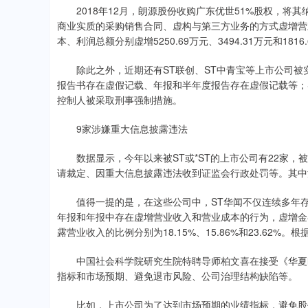
2018年12月，朗源股份收购广东优世51%股权，将其
商业实质的采购销售合同、虚构与第三方业务的方式虚增营
本、利润总额分别虚增5250.69万元、3494.31万元和18
除此之外，近期还有ST联创、ST中青宝等上市公司被实施
报告书存在虚假记载、年报和半年度报告存在虚假记载等；ST
控制人被采取刑事强制措施。
9家涉嫌重大信息披露违法
数据显示，今年以来被ST或*ST的上市公司有22家，
请裁定、因重大信息披露违法收到证监会行政处罚等。其中
值得一提的是，在这些公司中，ST华闻不仅连续多年存在财
年报和年报中存在虚增营业收入和营业成本的行为，虚增金额分
露营业收入的比例分别为18.15%、15.86%和23.6
中国社会科学院研究生院特聘导师柏文喜在接受《华夏时
指标和市场预期、避免退市风险、公司治理结构缺陷等。
比如，上市公司为了达到市场预期的业绩指标，避免股价