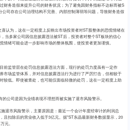
过财务造假来提升公司的财务状况；为了避免因财务指标不达标而被S
分公司存在公司治理结构不完善、内部控制薄弱等问题，导致财务造假
文喜认为，这在一定程度上反映出市场投资者对ST股整体的恐慌情绪在
，当多家公司因信息披露违法被ST后，投资者对整个ST板块的信心
慌情绪可能会进一步影响市场的整体氛围，使投资者更加谨慎。
前监管层在处罚信息披露违法方面，现行的处罚力度虽有一定作
券市场监管体系，并对信息披露违法行为进行了严厉打击，但相较于
对较低。即使被查处，也可能仅面临轻微的处罚，这在一定程度上助
有的公司是因为业绩表现不理想而被实施了退市风险警示。
实施退市风险警示，主要原因是：最近一个会计年度经审计的利润总
且扣除后的营业收入低于3亿元。据*ST东晶最新财务数据显示，20
4万元。