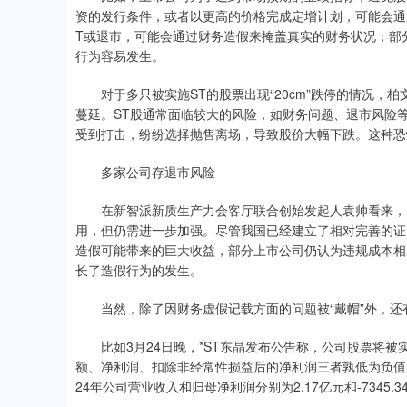
资的发行条件，或者以更高的价格完成定增计划，可能会通
T或退市，可能会通过财务造假来掩盖真实的财务状况；部
行为容易发生。
对于多只被实施ST的股票出现“20cm”跌停的情况，柏
蔓延。ST股通常面临较大的风险，如财务问题、退市风险等
受到打击，纷纷选择抛售离场，导致股价大幅下跌。这种恐
多家公司存退市风险
在新智派新质生产力会客厅联合创始发起人袁帅看来，目
用，但仍需进一步加强。尽管我国已经建立了相对完善的证
造假可能带来的巨大收益，部分上市公司仍认为违规成本相
长了造假行为的发生。
当然，除了因财务虚假记载方面的问题被“戴帽”外，还
比如3月24日晚，*ST东晶发布公告称，公司股票将被
额、净利润、扣除非经常性损益后的净利润三者孰低为负值，
24年公司营业收入和归母净利润分别为2.17亿元和-7345.3