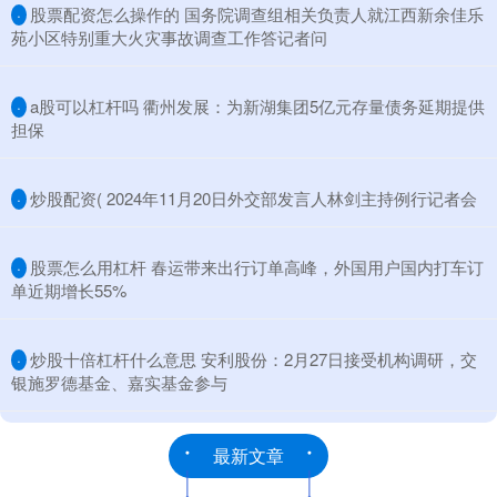
​股票配资怎么操作的 国务院调查组相关负责人就江西新余佳乐
·
苑小区特别重大火灾事故调查工作答记者问
​a股可以杠杆吗 衢州发展：为新湖集团5亿元存量债务延期提供
·
担保
​炒股配资( 2024年11月20日外交部发言人林剑主持例行记者会
·
​股票怎么用杠杆 春运带来出行订单高峰，外国用户国内打车订
·
单近期增长55%
​炒股十倍杠杆什么意思 安利股份：2月27日接受机构调研，交
·
银施罗德基金、嘉实基金参与
最新文章