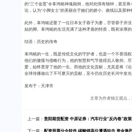
的“三寸金莲”令辜鸿铭神魂颠倒，他对此情有独钟，甚至将
论，认为“小脚女士”的美丽在于她们的娇小、曲线以及那
此外，辜鸿铭还娶了一位日本女子蓉子为妻，尽管蓉子并没有
姑的脚。辜鸿铭的生活充满了这种矛盾的特质，既有浓厚的
结语：历史的传奇
辜鸿铭的一生，既是传统文化的守护者，也是一个不畏强权
他们的傲慢与侵略行为，他的智慧和气节值得后人敬仰。尽
爱，始终贯穿了他的一生。而他的文化贡献，尤其是将《论
全球传播做出了不可磨灭的贡献，至今仍在历史长河中发光
发布于：天津市
文章为作者独立观点，
上一篇：
贵阳期货配资 中原证券：汽车行业“反内卷”政
下一篇：
配资股票分仓软件 碳酸锂高位遭遇狙击 资金激