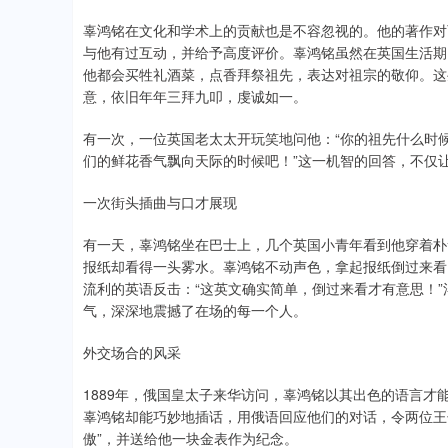
辜鸿铭在文化和学术上的贡献也是不容忽视的。他的著作对
与他有过互动，并给予高度评价。辜鸿铭虽然在英国生活期
他都会买牲礼酒菜，点香拜祭祖先，表达对祖宗的敬仰。这
意，依旧年年三拜九叩，虔诚如一。
有一次，一位英国老太太开玩笑地问他：“你的祖先什么时
们的鲜花香气飘向天际的时候吧！”这一机智的回答，不仅
一次街头插曲与口才展现
有一天，辜鸿铭坐在巴士上，几个英国小青年看到他穿着朴
报纸却看得一头雾水。辜鸿铭不动声色，拿起报纸倒过来看
流利的英语反击：“这英文确实简单，倒过来看才有意思！
气，深深地震撼了在场的每一个人。
外交场合的风采
1889年，俄国皇太子来华访问，辜鸿铭以其出色的语言
辜鸿铭却能巧妙地插话，用俄语回应他们的对话，令两位王
傲”，并送给他一块金表作为纪念。