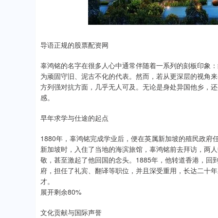
导语正规的股票配资网
辜鸿铭的名字在很多人心中通常伴随着一系列的刻板印象：
为顽固守旧、泥古不化的代表。然而，若从更深层的视角来
方列强对抗方面，几乎无人可及。无论是身处异国他乡，还
感。
早年求学与仕途的起点
1880年，辜鸿铭完成学业后，便在英属新加坡的殖民政
新加坡时，入住了当地的海滨旅馆，辜鸿铭前去拜访，两人
敬，甚至激起了他回国的念头。1885年，他转道香港，
府，担任了礼宾、翻译等职位，并且深受重用，长达二十年
才。
展开剩余80%
文化贡献与国际声誉