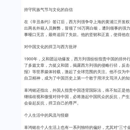
持守民族气节与文化的自信
在《辛丑条约》签订后，西方列强争夺上海的黄浦江开发权
出两名外籍人员舞弊，冒领了16万两白银，遭到领事的强
事哑口无言，最终追回了失款。他的坚韧和正直，使得他在
对中国文化的捍卫与西方批评
1900年，义和团运动爆发，西方列强纷纷指责中国的排外行
了多篇文章，力挺义和团，揭露西方列强的侵略行径，反击
报》等世界媒体转载，激起了全球范围的关注。他不仅为中
自卫精神，成为了中国历史上第一个敢于用洋文骂洋人的知
辜鸿铭还指出，外国人指责中国违背国际法，殊不知正是他
继续歧视和傲慢对待中国，必将激起中国民众的反抗，产生
会奋起反抗，捍卫自己的尊严。
个人生活中的风流与怪癖
辜鸿铭在个人生活上也有一系列独特的偏好，尤其对“三寸