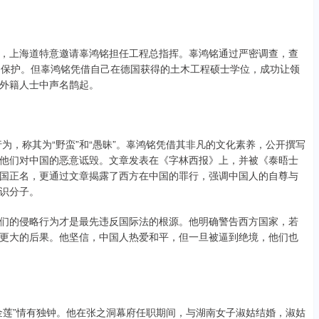
，上海道特意邀请辜鸿铭担任工程总指挥。辜鸿铭通过严密调查，查
力保护。但辜鸿铭凭借自己在德国获得的土木工程硕士学位，成功让领
外籍人士中声名鹊起。
为，称其为“野蛮”和“愚昧”。辜鸿铭凭借其非凡的文化素养，公开撰写
他们对中国的恶意诋毁。文章发表在《字林西报》上，并被《泰晤士
国正名，更通过文章揭露了西方在中国的罪行，强调中国人的自尊与
识分子。
们的侵略行为才是最先违反国际法的根源。他明确警告西方国家，若
更大的后果。他坚信，中国人热爱和平，但一旦被逼到绝境，他们也
金莲”情有独钟。他在张之洞幕府任职期间，与湖南女子淑姑结婚，淑姑