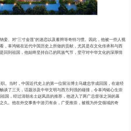
纳妾、对“三寸金莲”的迷恋以及蓄辫等奇特习惯。因此，他被一些人视
看，辜鸿铭在近代中国历史上所做的贡献，尤其是在文化传承和与西
是回到祖国，他始终坚持自己的民族气节，坚守对中华文化的深厚情
府任职。当时，中国近代史上的第一位留法博士马建忠学成回国，在途经
畅谈了三天，话题涉及中华文明与西方列强的碰撞，令辜鸿铭心生崇
回到祖国，经过清朝名士赵凤昌的推荐，他进入了两广总督张之洞的幕
之久。他在外交事务中游刃有余，广受推崇，被视为外交领域的奇