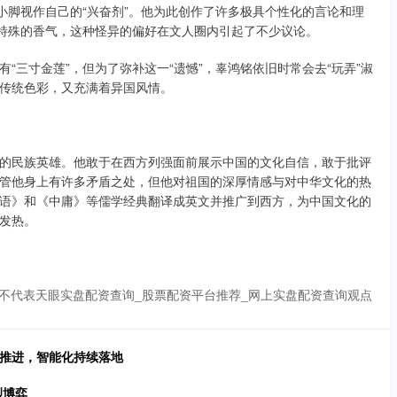
小脚视作自己的“兴奋剂”。他为此创作了许多极具个性化的言论和理
种特殊的香气，这种怪异的偏好在文人圈内引起了不少议论。
“三寸金莲”，但为了弥补这一“遗憾”，辜鸿铭依旧时常会去“玩弄”淑
传统色彩，又充满着异国风情。
的民族英雄。他敢于在西方列强面前展示中国的文化自信，敢于批评
管他身上有许多矛盾之处，但他对祖国的深厚情感与对中华文化的热
语》和《中庸》等儒学经典翻译成英文并推广到西方，为中国文化的
发热。
不代表天眼实盘配资查询_股票配资平台推荐_网上实盘配资查询观点
策推进，智能化持续落地
烈博弈