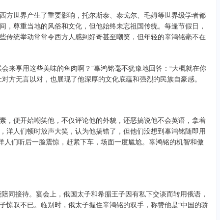
西方世界产生了重要影响，托尔斯泰、泰戈尔、毛姆等世界级学者都
间，尊重当地的风俗和文化，但他始终未忘祖国传统。每逢节假日，
些传统举动常常令西方人感到好奇甚至嘲笑，但年轻的辜鸿铭毫不在
候会来享用这些美味的鱼肉啊？”辜鸿铭毫不犹豫地回答：“大概就在你
让对方无言以对，也展现了他深厚的文化底蕴和强烈的民族自豪感。
素，便开始嘲笑他，不仅评论他的外貌，还恶搞说他不会英语，拿着
，洋人们顿时放声大笑，认为他搞错了，但他们没想到辜鸿铭随即用
”洋人们听后一脸震惊，赶紧下车，场面一度尴尬。辜鸿铭的机智和傲
才能陪同接待。宴会上，俄国太子和希腊王子因有私下交谈而转用俄语，
子惊叹不已。临别时，俄太子握住辜鸿铭的双手，称赞他是“中国的骄