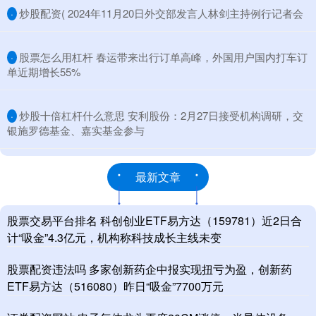
​炒股配资( 2024年11月20日外交部发言人林剑主持例行记者会
·
​股票怎么用杠杆 春运带来出行订单高峰，外国用户国内打车订
·
单近期增长55%
​炒股十倍杠杆什么意思 安利股份：2月27日接受机构调研，交
·
银施罗德基金、嘉实基金参与
最新文章
股票交易平台排名 科创创业ETF易方达（159781）近2日合
计“吸金”4.3亿元，机构称科技成长主线未变
股票配资违法吗 多家创新药企中报实现扭亏为盈，创新药
ETF易方达（516080）昨日“吸金”7700万元