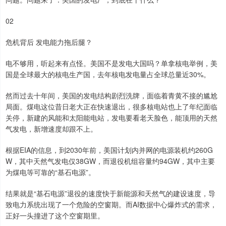
02
危机背后 发电能力拖后腿？
电不够用，听起来有点怪。美国不是发电大国吗？单拿核电举例，美
国是全球最大的核电生产国，去年核电发电量占全球总量近30%。
然而过去十年间，美国的发电结构剧烈洗牌，面临着青黄不接的尴尬
局面。煤电这位昔日老大正在快速退出，很多核电站也上了年纪面临
关停，新建的风能和太阳能电站，发电要看老天脸色，能顶用的天然
气发电，新增速度却跟不上。
根据EIA的信息，到2030年前，美国计划内并网的电源装机约260G
W，其中天然气发电仅38GW，而退役机组容量约94GW，其中主要
为煤电等可靠的“基石电源”。
结果就是“基石电源”退役的速度快于新能源和天然气的建设速度，导
致电力系统出现了一个危险的空窗期。而AI数据中心爆炸式的需求，
正好一头撞进了这个空窗期里。