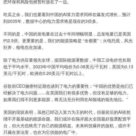
把环保和风险包袱暂时放在了一边。
吃瓜之余，我们也要看到中国的AI算力需求同样在爆发式增长，预计
到2035年，数据中心的电力需求将是现在的3倍多。
不同的是，中国的发电量在过去十年间增幅明显，总发电量已是美国
约2.5倍。更重要的是，我们的能源策略是 “全都要”：火电托底，风光
狂奔，核电也在加速。
除了电力供应量领先全球，据国际能源署数据，中国工业电价也长期
低于平均水平。2023年中国平均电价为0.08美元/千瓦时，美国为0.13
美元/千瓦时，欧洲在0.20美元/千瓦时以上。
谷歌前CEO施密特近期也谈到了电力的重要性：“中国的优势是他们已
经解决了电力问题……在美国我们有很多优势，但没有足够的电力。
如果我们得不到更多能源，将无法充分利用在AI领域的领先地位。”
美国的现状表明，虽然已经迈入算力为王的时代，但最前沿的AI依然
绕不开最基础的能源命题。我们或许在隔岸观火全国最好股票配资平
台，但火光也映亮了自己的能源棋盘。未来科技爆炸的扳机，或许不
只藏在算法里，也在为它供能的电厂中。