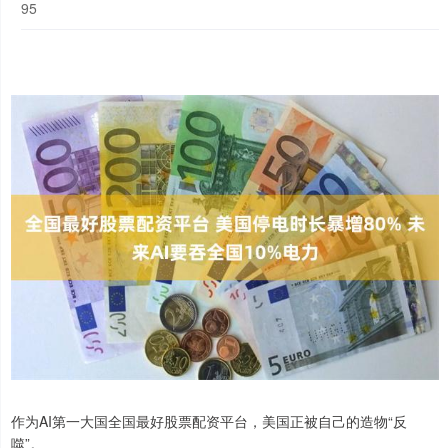
95
作为AI第一大国全国最好股票配资平台，美国正被自己的造物“反
噬”。