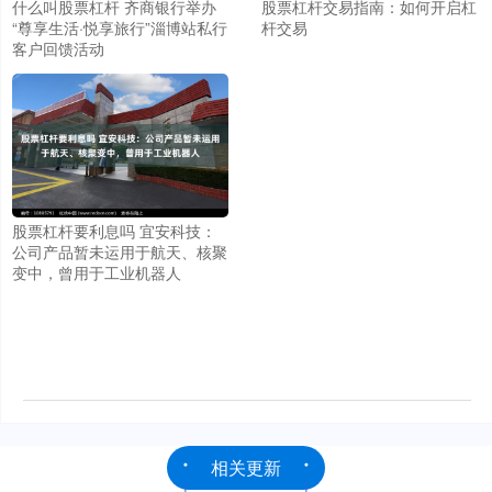
什么叫股票杠杆 齐商银行举办
股票杠杆交易指南：如何开启杠
“尊享生活·悦享旅行”淄博站私行
杆交易
客户回馈活动
股票杠杆要利息吗 宜安科技：
公司产品暂未运用于航天、核聚
变中，曾用于工业机器人
相关更新