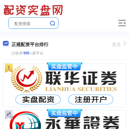
正规配资平台排行
更多
已收录
999
+家平台