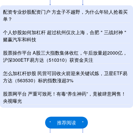
配资专业炒股配资门户 方盒子不越野，为什么年轻人抢着买
单？
个人炒股如何加杠杆 超过杭州仅次上海，合肥＂三战封神＂
赌赢汽车和科技
股票操作平台 A股三大指数集体收红，午后放量超2000亿，
沪深300ETF易方达（510310）获资金关注
怎么加杠杆炒股 民营可回收火箭迎来关键试炼，卫星ETF易
方达（563530）标的指数涨超3%
股票网平台 严重可致死！有毒“养生神药”，竟被肆意网售！
央视曝光
推荐阅读