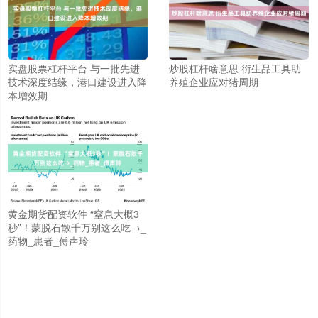
实盘股票杠杆平台 与一批先进
炒股杠杆啥意思 衍生品工具助
技术深度结缘，港口建设进入降
养殖企业应对猪周期
本增效期
黄金期货配资软件 “窒息大概3
秒”！蒙脱石散千万别这么吃→_
药物_患者_傅声玲