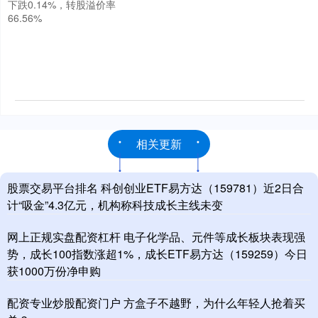
下跌0.14%，转股溢价率
66.56%
相关更新
股票交易平台排名 科创创业ETF易方达（159781）近2日合
计“吸金”4.3亿元，机构称科技成长主线未变
网上正规实盘配资杠杆 电子化学品、元件等成长板块表现强
势，成长100指数涨超1%，成长ETF易方达（159259）今日
获1000万份净申购
配资专业炒股配资门户 方盒子不越野，为什么年轻人抢着买