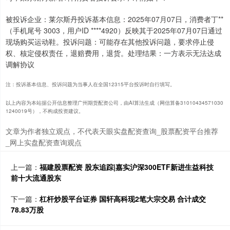
被投诉企业：莱尔斯丹投诉基本信息：2025年07月07日，消费者丁**
（手机尾号 3003，用户ID ****4920）反映其于2025年07月07日通过
现场购买运动鞋。投诉问题：可能存在其他投诉问题，要求停止侵
权、核定侵权责任，退赔费用，退货。处理结果：一方表示无法达成
调解协议
注：投诉基本信息、投诉问题为当事人在全国12315平台投诉时自行填写。
以上内容为本站据公开信息整理广州期货配资公司，由AI算法生成（网信算备31010434571030
1240019号），不构成投资建议。
文章为作者独立观点，不代表天眼实盘配资查询_股票配资平台推荐
_网上实盘配资查询观点
上一篇：
福建股票配资 股东追踪|嘉实沪深300ETF新进生益科技
前十大流通股东
下一篇：
杠杆炒股平台证券 国轩高科现2笔大宗交易 合计成交
78.83万股