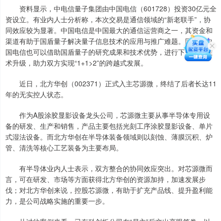
资料显示，中电信量子集团由中国电信（601728）投资30亿元全
资设立。有业内人士分析称，本次交易是通信领域的“新老联手”，协
同效应较为显著。中国电信是中国最大的通信运营商之一，其资金和
渠道有助于国盾量子解决量子信息技术的应用与推广难题。同时，中
国电信也可以借助国盾量子的研究成果和技术优势，进行下一代的技
术升级，助力双方实现“1+1>2”的跨越式发展。
近日，北方华创（002371）正式入主芯源微，终结了后者长达11
年的无实控人状态。
作为A股涂胶显影设备龙头公司，芯源微主要从事半导体专用设
备的研发、生产和销售，产品主要包括光刻工序涂胶显影设备、单片
式湿法设备。而北方华创在半导体装备领域则以刻蚀、薄膜沉积、炉
管、清洗等核心工艺装备为主要布局。
有半导体业内人士表示，双方整合的协同效应突出。对芯源微而
言，可在研发、市场等方面获得北方华创的资源加持，加速发展步
伐；对北方华创来说，控股芯源微，有助于扩充产品线、提升盈利能
力，是公司战略实施的重要一步。