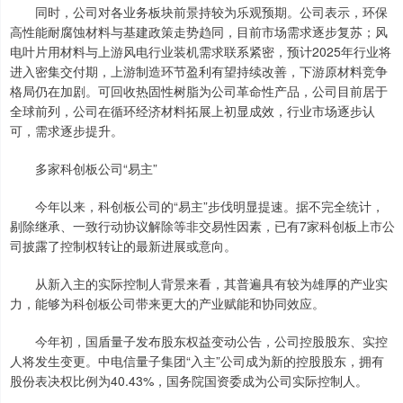
同时，公司对各业务板块前景持较为乐观预期。公司表示，环保
高性能耐腐蚀材料与基建政策走势趋同，目前市场需求逐步复苏；风
电叶片用材料与上游风电行业装机需求联系紧密，预计2025年行业将
进入密集交付期，上游制造环节盈利有望持续改善，下游原材料竞争
格局仍在加剧。可回收热固性树脂为公司革命性产品，公司目前居于
全球前列，公司在循环经济材料拓展上初显成效，行业市场逐步认
可，需求逐步提升。
多家科创板公司“易主”
今年以来，科创板公司的“易主”步伐明显提速。据不完全统计，
剔除继承、一致行动协议解除等非交易性因素，已有7家科创板上市公
司披露了控制权转让的最新进展或意向。
从新入主的实际控制人背景来看，其普遍具有较为雄厚的产业实
力，能够为科创板公司带来更大的产业赋能和协同效应。
今年初，国盾量子发布股东权益变动公告，公司控股股东、实控
人将发生变更。中电信量子集团“入主”公司成为新的控股股东，拥有
股份表决权比例为40.43%，国务院国资委成为公司实际控制人。