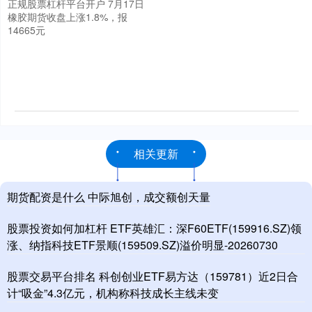
正规股票杠杆平台开户 7月17日
橡胶期货收盘上涨1.8%，报
14665元
相关更新
期货配资是什么 中际旭创，成交额创天量
股票投资如何加杠杆 ETF英雄汇：深F60ETF(159916.SZ)领
涨、纳指科技ETF景顺(159509.SZ)溢价明显-20260730
股票交易平台排名 科创创业ETF易方达（159781）近2日合
计“吸金”4.3亿元，机构称科技成长主线未变