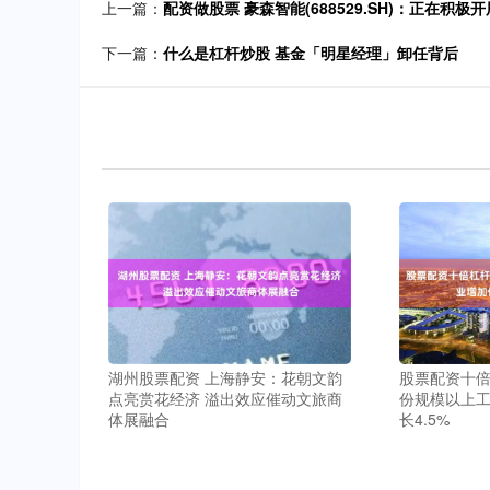
上一篇：
配资做股票 豪森智能(688529.SH)：正在
下一篇：
什么是杠杆炒股 基金「明星经理」卸任背后
湖州股票配资 上海静安：花朝文韵
股票配资十倍
点亮赏花经济 溢出效应催动文旅商
份规模以上
体展融合
长4.5%