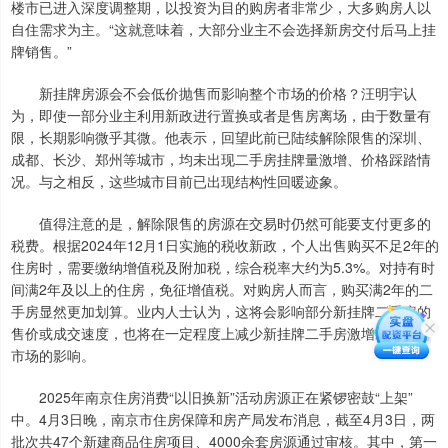
楼市已进入深度调整期，以投资为目的购房者非常少，大多购房人以
自住需求为主。“这就意味着，大部分业主不会选择新房交付后马上挂
牌销售。”
新挂牌房源会不会低价抛售而影响整个市场的价格？汪明宇认
为，即使一部分业主利用新政进行置换或者是售房离场，由于数量有
限，长期影响微乎其微。他表示，回望此前已陆续解除限售的深圳、
成都、长沙、郑州等城市，均未出现二手房挂牌量激增、价格踩踏情
况。与之相反，这些城市目前已出现结构性回暖迹象。
值得注意的是，解除限售的房源在交易时仍然可能要支付更多的
税费。根据2024年12月1日实施的税收新政，个人出售购买不足2年的
住房时，需要缴纳增值税及附加税，综合税率大约为5.3%。对持有时
间满2年及以上的住房，免征增值税。对购房人而言，购买满2年的二
手房显然更加划算。业内人士认为，这将会影响部分新挂牌二手房的
售价或成交速度，也将在一定程度上减少新挂牌二手房激增对二手房
市场的影响。
2025年南京住房消费“以旧换新”活动房源正在紧锣密鼓“上架”
中。4月3日晚，南京市住房保障和房产局发布消息，截至4月3日，两
批次共47个新建商品住房项目、4000余套房源通过审核。其中，第一