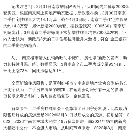
记者注意到，3月31日南京解除限售后，4天时间内共释放2000余
套房源。根据南京网上房地产动态数据，新政发布前，3月30日南京
二手住宅挂牌量大约14.1万套，截至4月3日晚，南京二手住宅挂牌量
大约14.3万套，累计新增2000余套。据我爱我家（000560）南京研
究院统计，3月南京二手房每周正常新增挂牌量均在2000套左右。业
内人士认为，新政后3天的二手住宅挂牌量并未激增，符合“金三银四”
的二手房热销趋势。
3月，南京楼市进入供销两旺“小阳春”，“房七条”新政的发布，助
力其持续升温。统计数据显示，3月南京全市二手房成交量9344套，
环比上涨73%，同比涨幅达9.1%。
全面解除住房限售，是否利好楼市？南京房地产业协会副秘书长
汪明宇认为，二手房挂牌量的增加，在短期会对房价有一定的影响，
但长期来看是利好，将加速市场复苏、企稳回暖。
解除限售，二手房挂牌量会不会激增？汪明宇分析说，此次取消
限售后释放的房源应是2022年3月31日以后成交的房源。初步估算，2
022、2023年南京主城大约卖了9万多套新房，而2024年销售的新房
大都还未交付，不会进入市场。从时间节点来看，2022年3月，南京