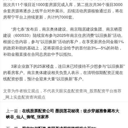
批次共11个项目近1000套房源完成入库，第二批次共36个项目3000
余套房源将逐步上线平台对外展示。后续活动房源核验通过后，将在
房帮宁平台上持续更新，共计约7000套。
“房七条”发布后，南京奥体建设、南京颐居建设集团、南京栖霞
建设（600533）陆续宣布参与2025年南京住房消费“以旧换新”活动。
根据公告内容，参与“以旧换新”活动的客户，在享受新房合同金额1%
的政府补助的基础上，还将获得企业给予的首付款3%—5%的补助，
补助金额直接在合同总房款中予以抵扣。
3家企业旗下的25家楼盘，连日来已经接待不少想参与“以旧换新”
的看房客户。南京奥体建设相关负责人表示，在清明假期配资正规在
线配资炒股，预计会迎来大量“以旧换新”客户。
文章为作者独立观点，不代表天眼实盘配资查询_股票配资平台推荐
_网上实盘配资查询观点
上一篇：
在线股票配资公司 墨脱莲花秘境：徒步穿越雅鲁藏布大
峡谷_仙人_御笔_张家界