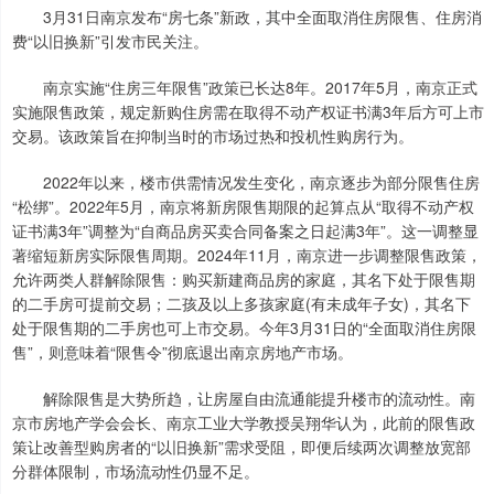
3月31日南京发布“房七条”新政，其中全面取消住房限售、住房消
费“以旧换新”引发市民关注。
南京实施“住房三年限售”政策已长达8年。2017年5月，南京正式
实施限售政策，规定新购住房需在取得不动产权证书满3年后方可上市
交易。该政策旨在抑制当时的市场过热和投机性购房行为。
2022年以来，楼市供需情况发生变化，南京逐步为部分限售住房
“松绑”。2022年5月，南京将新房限售期限的起算点从“取得不动产权
证书满3年”调整为“自商品房买卖合同备案之日起满3年”。这一调整显
著缩短新房实际限售周期。2024年11月，南京进一步调整限售政策，
允许两类人群解除限售：购买新建商品房的家庭，其名下处于限售期
的二手房可提前交易；二孩及以上多孩家庭(有未成年子女)，其名下
处于限售期的二手房也可上市交易。今年3月31日的“全面取消住房限
售”，则意味着“限售令”彻底退出南京房地产市场。
解除限售是大势所趋，让房屋自由流通能提升楼市的流动性。南
京市房地产学会会长、南京工业大学教授吴翔华认为，此前的限售政
策让改善型购房者的“以旧换新”需求受阻，即便后续两次调整放宽部
分群体限制，市场流动性仍显不足。