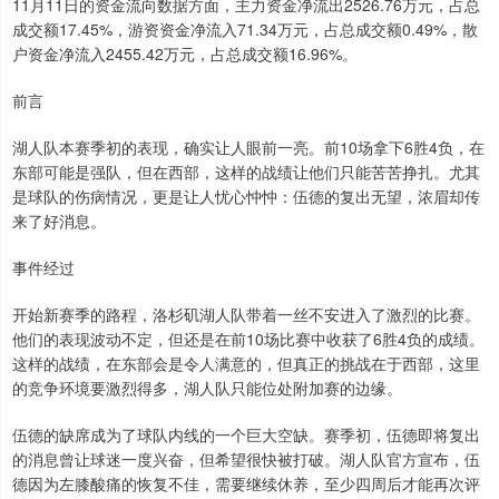
11月11日的资金流向数据方面，主力资金净流出2526.76万元，占总
成交额17.45%，游资资金净流入71.34万元，占总成交额0.49%，散
户资金净流入2455.42万元，占总成交额16.96%。
前言
湖人队本赛季初的表现，确实让人眼前一亮。前10场拿下6胜4负，在
东部可能是强队，但在西部，这样的战绩让他们只能苦苦挣扎。尤其
是球队的伤病情况，更是让人忧心忡忡：伍德的复出无望，浓眉却传
来了好消息。
事件经过
开始新赛季的路程，洛杉矶湖人队带着一丝不安进入了激烈的比赛。
他们的表现波动不定，但还是在前10场比赛中收获了6胜4负的成绩。
这样的战绩，在东部会是令人满意的，但真正的挑战在于西部，这里
的竞争环境要激烈得多，湖人队只能位处附加赛的边缘。
伍德的缺席成为了球队内线的一个巨大空缺。赛季初，伍德即将复出
的消息曾让球迷一度兴奋，但希望很快被打破。湖人队官方宣布，伍
德因为左膝酸痛的恢复不佳，需要继续休养，至少四周后才能再次评