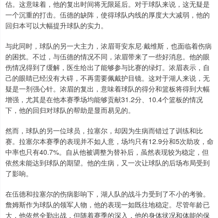
估。这意味着，他的复出时间将无限延后。对于球队来说，这无疑是
一个沉重的打击。伍德的缺阵，使得球队内线的厚度大大减弱，他的
回归本可以大幅提升球队的实力。
与此同时，球队的另一大主力，浓眉哥安东尼·戴维斯，也面临着伤病
的困扰。不过，与伍德的情况不同，浓眉带来了一些好消息。他的眼
伤情况得到了缓解，医生给出了能够参与比赛的绿灯。浓眉表示，自
己的眼睛已经没有大碍，不再需要佩戴护目镜。这对于湖人来说，无
疑是一剂强心针。浓眉的复出，意味着球队的得分和篮板将得到大幅
增强，尤其是在他本赛季场均能够贡献31.2分、10.4个篮板的情况
下，他的回归对球队的帮助是显而易见的。
然而，球队的另一位球员，拉塞尔，却因为生病而错过了训练和比
赛。拉塞尔本赛季的表现并不如人意，场均只有12.9分和5次助攻，命
中率也只有40.7%。自从他被调整为替补后，虽然表现较为稳定，但
依然未能达到球队的期望。他的生病，又一次让球队的后场布局受到
了影响。
在伍德和拉塞尔的伤病影响下，湖人队的战斗力受到了不小的考验。
詹姆斯作为球队的领军人物，他的表现一如既往地稳定。尽管年龄已
大，他依然全勤出战，但随着赛季的深入，他的身体状况和体能的保