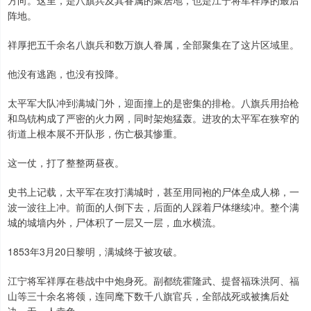
阵地。
祥厚把五千余名八旗兵和数万旗人眷属，全部聚集在了这片区域里。
他没有逃跑，也没有投降。
太平军大队冲到满城门外，迎面撞上的是密集的排枪。八旗兵用抬枪
和鸟铳构成了严密的火力网，同时架炮猛轰。进攻的太平军在狭窄的
街道上根本展不开队形，伤亡极其惨重。
这一仗，打了整整两昼夜。
史书上记载，太平军在攻打满城时，甚至用同袍的尸体垒成人梯，一
波一波往上冲。前面的人倒下去，后面的人踩着尸体继续冲。整个满
城的城墙内外，尸体积了一层又一层，血水横流。
1853年3月20日黎明，满城终于被攻破。
江宁将军祥厚在巷战中中炮身死。副都统霍隆武、提督福珠洪阿、福
山等三十余名将领，连同麾下数千八旗官兵，全部战死或被擒后处
决，无一人幸免。