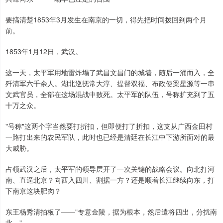
要搞清楚1853年3月发生在南京的一切，得先把时间拨回到两个月
前。
1853年1月12日，武汉。
这一天，太平军用地雷炸塌了武昌文昌门的城墙，随后一涌而入，全
歼清军六千余人。湖北巡抚常大淳、提督双福、布政使梁星源等一串
文武官员，全部在这场混战中败死。太平军的队伍，号称扩充到了五
十万之众。
"号称"这两个字当然要打折扣，但即便打了折扣，这支从广西金田村
一路打出来的农民军队，此时也已经是清廷在长江中下游所面对的最
大威胁。
占领武汉之后，太平军的领导层开了一次关键的战略会议。向北打河
南、直逼北京？向西入四川、割据一方？还是顺着长江继续向东，打
下南京这块肥肉？
东王杨秀清拍板了——"专意金陵，据为根本，然后遣将四出，分扰南
北。"