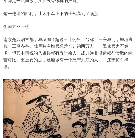
军都是一哄而散，几乎没有像样的抵抗。
这一连串的胜利，让太平军上下的士气高到了顶点。
但南京不一样。
南京是六朝古都，城墙周长超过三十公里，号称十三座城门，城垣高
耸，工事齐备。城里驻有旗兵绿营合计约两万人——虽然兵力不算
多，但其中精锐的八旗兵就有五千余人，战力远非沿途那些溃散的绿
营可比。更重要的是，这座城有一个死守到底的人——江宁将军祥
厚。