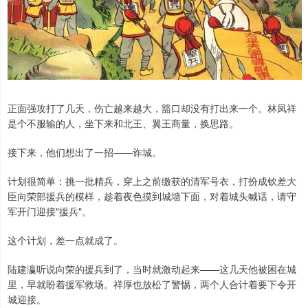
正面强攻打了几天，伤亡越来越大，豁口却没有打出来一个。林凤祥
是个不服输的人，坐下来和北王、翼王商量，换思路。
接下来，他们想出了一招——诈城。
计划很简单：挑一批精兵，穿上之前缴获的清军号衣，打扮成钦差大
臣向荣部援兵的模样，趁着夜色摸到城墙下面，对着城头喊话，请守
军开门迎接"援兵"。
这个计划，差一点就成了。
陆建瀛听说向荣的援兵到了，当时就激动起来——这几天他被困在城
里，早就盼着援军救场。祥厚也放松了警惕，两个人合计着要下令开
城迎接。