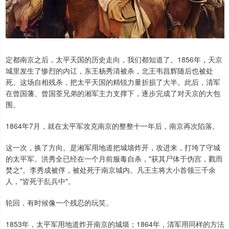
定都南京之后，太平天国的历史走向，我们都知道了。1856年，天京
城里发生了惨烈的内讧，东王杨秀清被杀，北王韦昌辉随后也被处
死。这场自相残杀，把太平天国的精锐力量折损了大半。此后，清军
在曾国藩、曾国荃兄弟的湘军主力支撑下，逐步完成了对天京的大包
围。
1864年7月，就在太平军攻克南京的整整十一年后，南京再次陷落。
这一次，换了方向。是湘军用地道把城墙炸开，攻进来，打垮了守城
的太平军。洪秀全已经在一个月前服毒自杀，"获其尸体于伪宫，戮而
焚之"。李秀成被俘，被处死于南京城内。凡王主将大小首领三千余
人，"皆死于乱兵中"。
轮回，有时候像一个残忍的玩笑。
1853年，太平军用地道炸开南京的城墙；1864年，清军用同样的方法