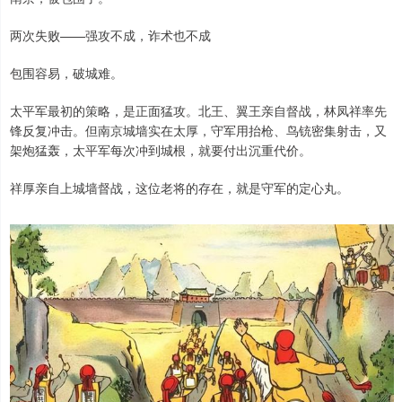
两次失败——强攻不成，诈术也不成
包围容易，破城难。
太平军最初的策略，是正面猛攻。北王、翼王亲自督战，林凤祥率先
锋反复冲击。但南京城墙实在太厚，守军用抬枪、鸟铳密集射击，又
架炮猛轰，太平军每次冲到城根，就要付出沉重代价。
祥厚亲自上城墙督战，这位老将的存在，就是守军的定心丸。