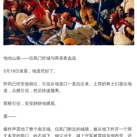
地动山摇——仪凤门炸城与两昼夜血战
3月19日凌晨，地道挖好了。
炸药已经安放就位，引信从地道口一直拉出来。土营的将士们退出地
道，点燃引信，然后快速撤离。
那根引信，安安静静地燃着。
轰——
爆炸声震动了整个南京城。仪凤门附近的城墙，被从地下炸开一个两
丈多宽的豁口。砖石崩飞，烟尘冲天。城上守军被震得东倒西歪，还