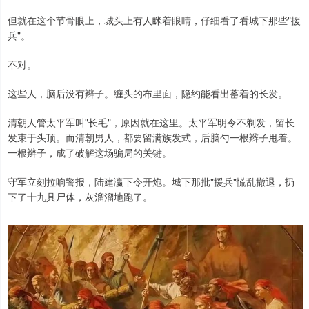
但就在这个节骨眼上，城头上有人眯着眼睛，仔细看了看城下那些"援
兵"。
不对。
这些人，脑后没有辫子。缠头的布里面，隐约能看出蓄着的长发。
清朝人管太平军叫"长毛"，原因就在这里。太平军明令不剃发，留长
发束于头顶。而清朝男人，都要留满族发式，后脑勺一根辫子甩着。
一根辫子，成了破解这场骗局的关键。
守军立刻拉响警报，陆建瀛下令开炮。城下那批"援兵"慌乱撤退，扔
下了十九具尸体，灰溜溜地跑了。