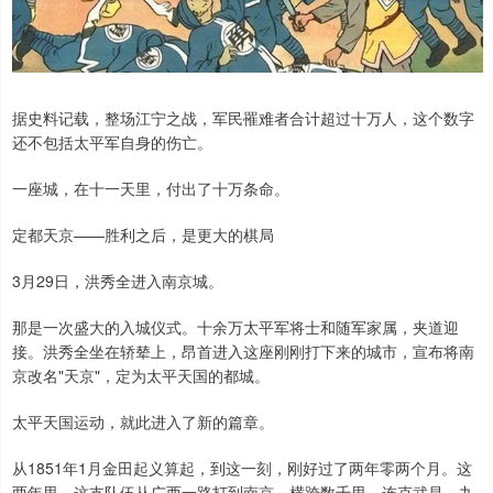
据史料记载，整场江宁之战，军民罹难者合计超过十万人，这个数字
还不包括太平军自身的伤亡。
一座城，在十一天里，付出了十万条命。
定都天京——胜利之后，是更大的棋局
3月29日，洪秀全进入南京城。
那是一次盛大的入城仪式。十余万太平军将士和随军家属，夹道迎
接。洪秀全坐在轿辇上，昂首进入这座刚刚打下来的城市，宣布将南
京改名"天京"，定为太平天国的都城。
太平天国运动，就此进入了新的篇章。
从1851年1月金田起义算起，到这一刻，刚好过了两年零两个月。这
两年里，这支队伍从广西一路打到南京，横跨数千里，连克武昌、九