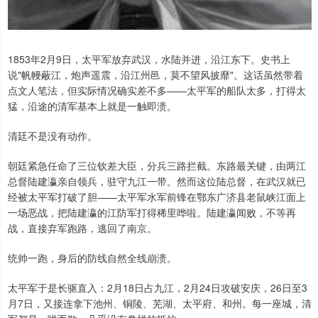
1853年2月9日，太平军放弃武汉，水陆并进，沿江东下。史书上
说"帆幔蔽江，炮声遥震，沿江州邑，莫不望风披靡"。这话虽然带着
点文人笔法，但实际情况确实差不多——太平军的船队太多，打得太
猛，沿途的清军基本上就是一触即溃。
清廷不是没有动作。
朝廷紧急任命了三位钦差大臣，分兵三路拦截。东路最关键，由两江
总督陆建瀛亲自领兵，驻守九江一带。然而这位陆总督，在武汉就已
经被太平军打破了胆——太平军水军前锋在鄂东广济县老鼠峡江面上
一场恶战，把陆建瀛的江防军打得稀里哗啦。陆建瀛闻败，不等再
战，直接弃军跑路，逃回了南京。
统帅一跑，身后的防线自然全线崩溃。
太平军于是长驱直入：2月18日占九江，2月24日攻破安庆，26日至3
月7日，又接连拿下池州、铜陵、芜湖、太平府、和州。每一座城，清