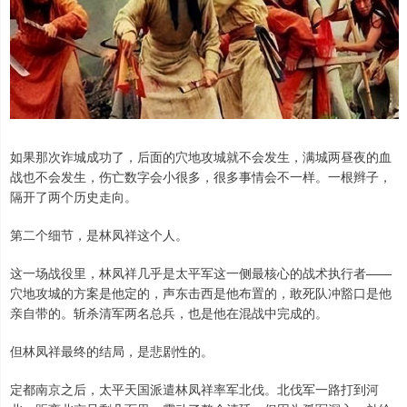
如果那次诈城成功了，后面的穴地攻城就不会发生，满城两昼夜的血
战也不会发生，伤亡数字会小很多，很多事情会不一样。一根辫子，
隔开了两个历史走向。
第二个细节，是林凤祥这个人。
这一场战役里，林凤祥几乎是太平军这一侧最核心的战术执行者——
穴地攻城的方案是他定的，声东击西是他布置的，敢死队冲豁口是他
亲自带的。斩杀清军两名总兵，也是他在混战中完成的。
但林凤祥最终的结局，是悲剧性的。
定都南京之后，太平天国派遣林凤祥率军北伐。北伐军一路打到河