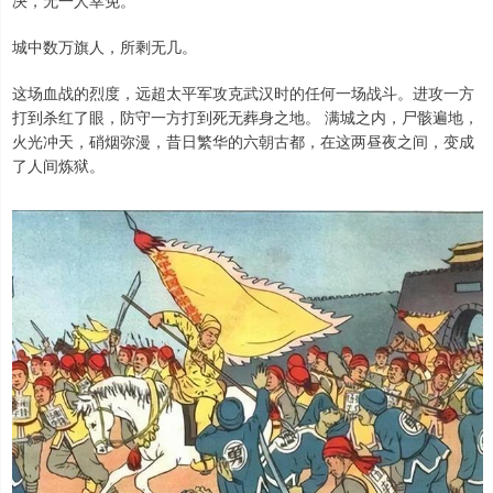
城中数万旗人，所剩无几。
这场血战的烈度，远超太平军攻克武汉时的任何一场战斗。进攻一方
打到杀红了眼，防守一方打到死无葬身之地。 满城之内，尸骸遍地，
火光冲天，硝烟弥漫，昔日繁华的六朝古都，在这两昼夜之间，变成
了人间炼狱。