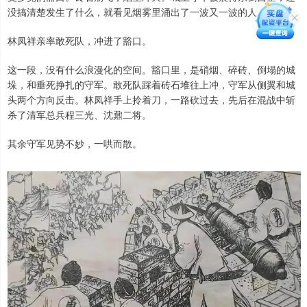
没搞清楚发生了什么，就看见烟雾里涌出了一波又一波的人。
林凤祥亲率敢死队，冲进了豁口。
这一段，没有什么浪漫化的空间。豁口里，是硝烟、碎砖、倒塌的城
垛，和垂死挣扎的守军。敢死队踩着砖石堆往上冲，守军从侧翼和城
头两个方向反击。林凤祥手上拎着刀，一路砍过去，先后在混战中斩
杀了清军总兵程三光、沈鼐二将。
其余守军见势不妙，一哄而散。