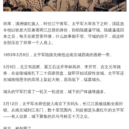
祥厚，满洲镶红旗人，时任江宁将军。太平军大举东下之时，清廷急
令他以钦差大臣兼署两江总督的身份，协助陆建瀛守城。陆建瀛逃回
来之后，每天在家焚香拜佛，什么政事都不管。守城的担子，就这样
全部压在了祥厚一个人肩上。
1853年3月8日，太平军陆路先锋抵达南京城西南的善桥一带。
3月9日，北王韦昌辉、翼王石达开率林凤祥、李开芳、吉文元等骁
将，在金陵城南扎下二十四座营盘，旋即开始试探性攻城。太平军还
在城南报恩寺的高塔上架起大炮，居高临下，猛轰城头。
城头的守军打退了一轮又一轮进攻，城下的尸体越堆越多。
3月12日，太平军水师也驶入南京下关码头，长江江面被战船全面封
锁。从南京城到江东门，数十里范围内，到处都是头裹红巾的太平军
——有人估算，城下聚集的兵马号称五十万之众。
南京，被包围了。