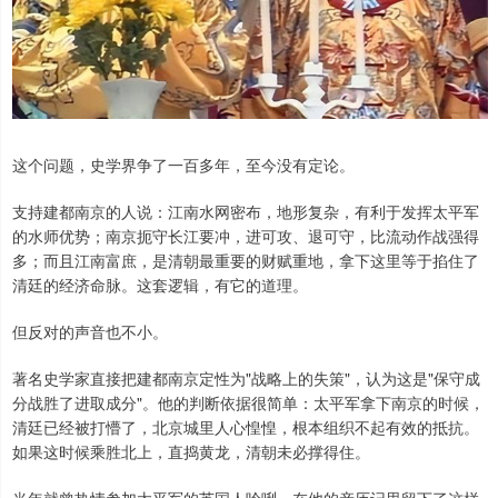
这个问题，史学界争了一百多年，至今没有定论。
支持建都南京的人说：江南水网密布，地形复杂，有利于发挥太平军
的水师优势；南京扼守长江要冲，进可攻、退可守，比流动作战强得
多；而且江南富庶，是清朝最重要的财赋重地，拿下这里等于掐住了
清廷的经济命脉。这套逻辑，有它的道理。
但反对的声音也不小。
著名史学家直接把建都南京定性为"战略上的失策"，认为这是"保守成
分战胜了进取成分"。他的判断依据很简单：太平军拿下南京的时候，
清廷已经被打懵了，北京城里人心惶惶，根本组织不起有效的抵抗。
如果这时候乘胜北上，直捣黄龙，清朝未必撑得住。
当年就曾热情参加太平军的英国人呤唎，在他的亲历记里留下了这样