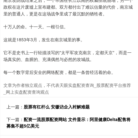
政权在这片废墟上宣布建都。双方都付出了难以估量的代价，南京城
里的普通人，更是在这场战争里成了最沉默的牺牲者。
十万人的命。十一天。一根引信。
这就是1853年3月，发生在南京城里的事。
它不是史书上一行轻描淡写的"太平军攻克南京，定都天京"，而是一
场真实的、血腥的、充满偶然与必然的攻城战。
每一个数字背后安全的网络配资，都是一条曾经活着的命。
文章为作者独立观点，不代表天眼实盘配资查询_股票配资平台推荐
_网上实盘配资查询观点
上一篇：
股票有杠杆么 安徽访企入村解难题
下一篇：
配资一流股票配资网站 文件显示：阿里健康Delta配售将
募集不超5亿美元