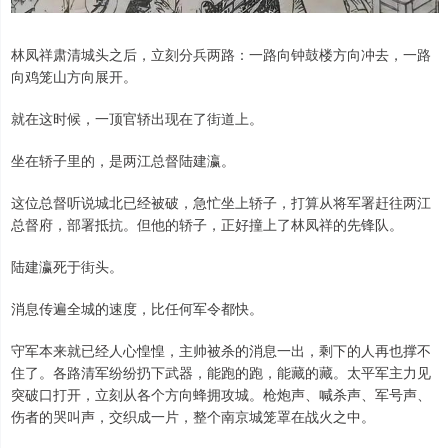
林凤祥肃清城头之后，立刻分兵两路：一路向钟鼓楼方向冲去，一路
向鸡笼山方向展开。
就在这时候，一顶官轿出现在了街道上。
坐在轿子里的，是两江总督陆建瀛。
这位总督听说城北已经被破，急忙坐上轿子，打算从将军署赶往两江
总督府，部署抵抗。但他的轿子，正好撞上了林凤祥的先锋队。
陆建瀛死于街头。
消息传遍全城的速度，比任何军令都快。
守军本来就已经人心惶惶，主帅被杀的消息一出，剩下的人再也撑不
住了。各路清军纷纷扔下武器，能跑的跑，能藏的藏。太平军主力见
突破口打开，立刻从各个方向蜂拥攻城。枪炮声、喊杀声、军号声、
伤者的哭叫声，交织成一片，整个南京城笼罩在战火之中。