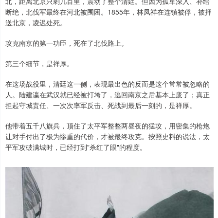
北，距离北京只剩几百里，震动了整个清廷。但因为孤军深入、补给
断绝，北伐军最终在河北被围困。1855年，林凤祥在连镇被俘，被押
送北京，凌迟处死。
攻克南京的第一功臣，死在了北伐路上。
第三个细节，是祥厚。
在这场战役里，清廷这一侧，表现最出色的反而是这个常常被忽略的
人。陆建瀛在武汉就已经被打垮了，逃回南京之后基本上废了；真正
担起守城责任、一次次率军反击、死战到最后一刻的，是祥厚。
他带着五千八旗兵，顶住了太平军整整两昼夜的猛攻，用密集的枪炮
让对手付出了极为惨重的代价，才被最终攻克。按照史料的说法，太
平军攻破满城时，已经打到"杀红了眼"的程度。