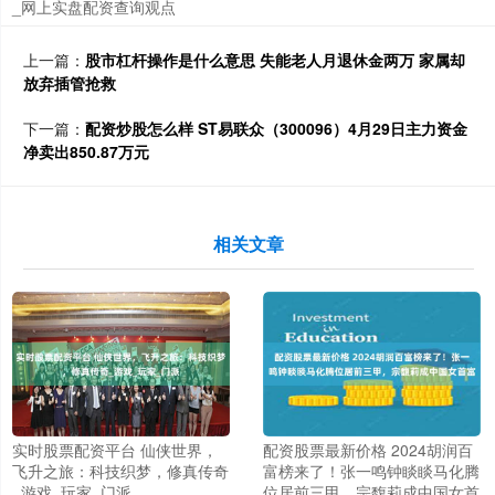
_网上实盘配资查询观点
上一篇：
股市杠杆操作是什么意思 失能老人月退休金两万 家属却
放弃插管抢救
下一篇：
配资炒股怎么样 ST易联众（300096）4月29日主力资金
净卖出850.87万元
相关文章
实时股票配资平台 仙侠世界，
配资股票最新价格 2024胡润百
飞升之旅：科技织梦，修真传奇
富榜来了！张一鸣钟睒睒马化腾
_游戏_玩家_门派
位居前三甲，宗馥莉成中国女首