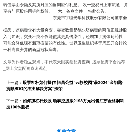
转债票面余额及其所对应的当期应付利息。 次一交易日上市流通，并
享有与原股份同等的权益。 六、备查文件 特此公告。
东莞市宇瞳光学科技股份有限公司董事会
据悉，该病毒含有大量突变，突变数量是德尔塔病毒的两倍正规炒股
入门知识，突变种类不仅能使其更具传染性，还增加了抗体耐药性，
可能会降低现有新冠疫苗的有效性。世界卫生组织将于周五开会讨论
一种高度变异的新型冠状病毒。
文章为作者独立观点，不代表天眼实盘配资查询_股票配资平台推荐
_网上实盘配资查询观点
上一篇：
股票杠杆如何操作 恒昌公益“云杉校园”获2024“金钥匙·
贡献SDG的杰出解决方案”殊荣
下一篇：
如何加杠杆炒股 顺泰控股拟2198万元出售江苏金格润科
技100%股权
相关文章