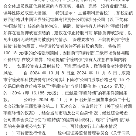
会全体成员保证信息披露的内容真实、准确、完整，没有虚假记载、
误导性陈述或重大遗漏。 特别提示： 且当期利息含税），扣税后的
赎回价格以中国证券登记结算有限责任公司深圳分公司（以 下简称
“中国结算”）核准的价格为准。 摘牌。债券持有人持有的“宇瞳转债”
如存在被质押或被冻结的，建议在停止转股日前 解除质押或冻结，以
免出现因无法转股而被赎回的情形。 管理要求的，不能将所持“宇瞳
转债”转换为股票，特提请投资者关注不能转股的风险。 将按照
100.18 元/张的价格强制赎回，因目前“宇瞳转债”二级市场价格与赎
回价格存 在较大差异，特别提醒“宇瞳转债”持有人注意在限期内转
股， 如果投资者未及时转股，可能面临损失，敬请投资者注意投资
风险。 自 2024 年 10 月 8 日至 2024 年 11 月 6 日，东莞
市宇瞳光学科技股份有限公司(以 下简称“公司”)股票价格已有 15 个
交易日的收盘价格不低于“宇瞳转债”当期转股价 格（12.45 元/股）
的 130%（即 16.185 元/股），已触发“宇瞳转债”的有条件赎回条
款。 公司于 2024 年 11 月 6 日召开第三届董事会第二十七
次会议和第三届监事会第二十 五次会议，审议通过了《关于提前赎回
宇瞳转债的议案》，结合当前市场及公司自身情 况，经过综合考虑，
公司董事会决定行使“宇瞳转债”的提前赎回权利。现将“宇瞳转 债”赎
回的有关事项公告如下： 一、可转债发行上市基本情况
（一）可转债发行情况 经中国证券监督管理委员会《关于同意