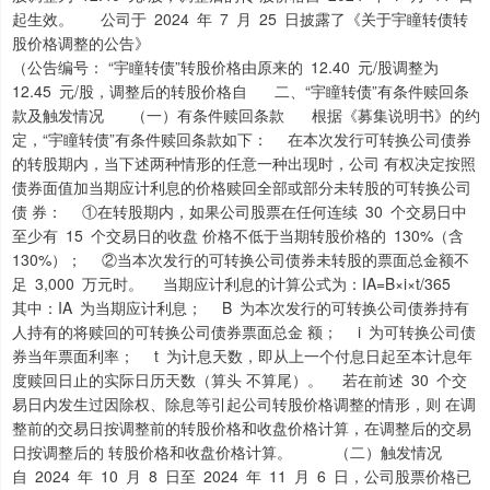
起生效。 公司于 2024 年 7 月 25 日披露了《关于宇瞳转债转
股价格调整的公告》
（公告编号： “宇瞳转债”转股价格由原来的 12.40 元/股调整为
12.45 元/股，调整后的转股价格自 二、“宇瞳转债”有条件赎回条
款及触发情况 （一）有条件赎回条款 根据《募集说明书》的约
定，“宇瞳转债”有条件赎回条款如下： 在本次发行可转换公司债券
的转股期内，当下述两种情形的任意一种出现时，公司 有权决定按照
债券面值加当期应计利息的价格赎回全部或部分未转股的可转换公司
债 券： ①在转股期内，如果公司股票在任何连续 30 个交易日中
至少有 15 个交易日的收盘 价格不低于当期转股价格的 130%（含
130%）； ②当本次发行的可转换公司债券未转股的票面总金额不
足 3,000 万元时。 当期应计利息的计算公式为：IA=B×i×t/365
其中：IA 为当期应计利息； B 为本次发行的可转换公司债券持有
人持有的将赎回的可转换公司债券票面总金 额； i 为可转换公司债
券当年票面利率； t 为计息天数，即从上一个付息日起至本计息年
度赎回日止的实际日历天数（算头 不算尾）。 若在前述 30 个交
易日内发生过因除权、除息等引起公司转股价格调整的情形，则 在调
整前的交易日按调整前的转股价格和收盘价格计算，在调整后的交易
日按调整后的 转股价格和收盘价格计算。 （二）触发情况
自 2024 年 10 月 8 日至 2024 年 11 月 6 日，公司股票价格已