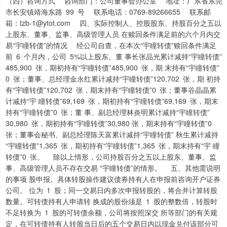
（四）咨询方式 咨询部门：公司董事会办公室 地址：广东省东莞
市长安镇靖海东路 99 号 联系电话：0769-89266655 联系邮
箱：tzb-1@ytot.com 四、实际控制人、控股股东、持股百分之五以
上股东、董事、监事、高级管理人员 在赎回条件满足前的六个月内交
易“宇瞳转债”的情况 经公司自查，在本次“宇瞳转债”赎回条件满足
前 6 个月内，公司 5%以上股东、董 事长张品光累计减持“宇瞳转债”
485,900 张，期初持有“宇瞳转债”485,900 张，期 末持有“宇瞳转债”
0 张；董事、总经理金永红累计减持“宇瞳转债”120,702 张，期 初持
有“宇瞳转债”120,702 张，期末持有“宇瞳转债”0 张；董事谷晶晶累
计减持“宇 瞳转债”69,169 张，期初持有“宇瞳转债”69,169 张，期末
持有“宇瞳转债”0 张；董 事、副总经理林炎明累计减持“宇瞳转债”
30,980 张，期初持有“宇瞳转债”30,980 张，期末持有“宇瞳转债”0
张；董事会秘书、副总经理陈天富累计减持“宇瞳转债” 秋生累计减持
“宇瞳转债”1,365 张，期初持有“宇瞳转债”1,365 张，期末持有“宇 瞳
转债”0 张。 除以上情形，公司持股百分之五以上股东、董事、监
事、高级管理人员不存在交易 “宇瞳转债”的情形。 五、其他需说明
的事项 股申报。具体转股操作建议债券持有人在申报前咨询开户证券
公司。 位为 1 股；同一交易日内多次申报转股的，将合并计算转股
数量。可转债持有人申请转 换成的股份须是 1 股的整数倍，转股时
不足转换为 1 股的可转债余额，公司将按照深交 所等部门的有关规
定，在可转债持有人转股当日后的五个交易日内以现金兑付该部分可