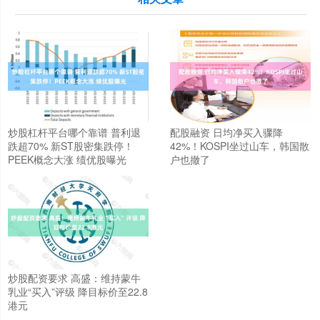
炒股杠杆平台哪个靠谱 普利退
配股融资 日均净买入骤降
跌超70% 新ST股密集跌停！
42%！KOSPI坐过山车，韩国散
PEEK概念大涨 绩优股曝光
户也撤了
炒股配资要求 高盛：维持蒙牛
乳业“买入”评级 降目标价至22.8
港元