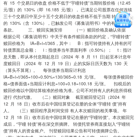
有 15 个交易日的收盘 价格不低于“宇瞳转债”当期转股价格（12.45
元/股）的 130%（即 16.185 元/股）， 已满足公司股票在任何连续
三十个交易日中至少十五个交易日的收盘价格不低于当期 转股价格
的 130%（含 130%），已触发公司《募集说明书》中的有条件赎回
条款。 三、赎回实施安排 （一）赎回价格及确认依据
根据公司《募集说明书》中关于有条件赎回条款的约定，“宇瞳转债”
赎回价格为 IA=B×i×t/365，其中： B：指可转债持有人持有的可
转债票面总金额； i：指债券当年票面利率（0.50%）； t：指计
息天数，即从本付息期起息日（2024 年 8 月 11 日)起至本计息年
度赎回日 （2024 年 12 月 19 日）止的实际日历天数为 130 天
（算头不算尾）。 每张债券当期应计利息
IA=B×i×t/365=100×0.50%×130/365=0.18 元/张。 每张债券赎回价
格=债券面值+当期应计利息=100+0.18=100.18 元/张。 扣税后的
赎回价格以中国结算核准的价格为准。公司不对持有人的利息所得税
进行 代扣代缴。 （二）赎回对象 截至赎回登记日（2024 年
12 月 18 日）收市后在中国结算登记在册的全体“宇瞳转 债”持有
人。 （三）赎回程序及时间安排 有人本次赎回的相关事项。 年
12 月 18 日）收市后在中国结算登记在册的“宇瞳转债”。本次赎回完
成后，“宇瞳 转债”将在深交所摘牌。 转债托管券商直接划入“宇瞳转
债”持有人的资金账户。 刊登赎回结果公告和可转债摘牌公告。