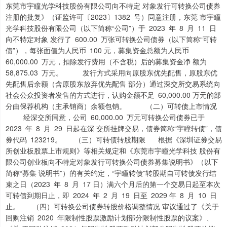
东莞市宇瞳光学科技股份有限公司向不特定 对象发行可转换公司债券
注册的批复》（证监许可〔2023〕1382 号）同意注册，东莞 市宇瞳
光学科技股份有限公司（以下简称“公司”）于 2023 年 8 月 11 日
向不特定对象 发行了 600.00 万张可转换公司债券（以下简称“可转
债”），每张面值为人民币 100 元，募集资金总额为人民币
60,000.00 万元，扣除发行费用（不含税）后的募集资金净 额为
58,875.03 万元。 发行方式采用向原股东优先配售，原股东优
先配售后余额（含原股东放弃优先配售 部分）通过深交所交易系统向
社会公众投资者发售的方式进行，认购金额不足 60,000.00 万元的部
分由保荐机构（主承销商）余额包销。 （二）可转债上市情况
经深交所同意，公司 60,000.00 万元可转换公司债券已于
2023 年 8 月 29 日起在深 交所挂牌交易，债券简称“宇瞳转债”，债
券代码 123219。 （三）可转债转股期限 根据《深圳证券交易
所创业板股票上市规则》等相关规定和《东莞市宇瞳光学科技 股份有
限公司创业板向不特定对象发行可转换公司债券募集说明书》（以下
简称“募集 说明书”）的有关约定，“宇瞳转债”转股期自可转债发行结
束之日（2023 年 8 月 17 日）满六个月后的第一个交易日起至本次
可转债到期日止，即 2024 年 2 月 19 日至 2029 年 8 月 10 日
止。 （四）可转换公司债券转股价格调整情况 审议通过了《关于
回购注销 2020 年限制性股票激励计划部分限制性股票的议案》、