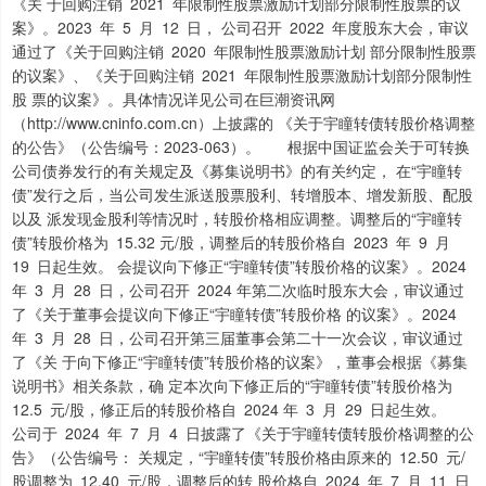
《关 于回购注销 2021 年限制性股票激励计划部分限制性股票的议
案》。2023 年 5 月 12 日， 公司召开 2022 年度股东大会，审议
通过了《关于回购注销 2020 年限制性股票激励计划 部分限制性股票
的议案》、《关于回购注销 2021 年限制性股票激励计划部分限制性
股 票的议案》。具体情况详见公司在巨潮资讯网
（http://www.cninfo.com.cn）上披露的 《关于宇瞳转债转股价格调整
的公告》（公告编号：2023-063）。 根据中国证监会关于可转换
公司债券发行的有关规定及《募集说明书》的有关约定， 在“宇瞳转
债”发行之后，当公司发生派送股票股利、转增股本、增发新股、配股
以及 派发现金股利等情况时，转股价格相应调整。调整后的“宇瞳转
债”转股价格为 15.32 元/股，调整后的转股价格自 2023 年 9 月
19 日起生效。 会提议向下修正“宇瞳转债”转股价格的议案》。2024
年 3 月 28 日，公司召开 2024 年第二次临时股东大会，审议通过
了《关于董事会提议向下修正“宇瞳转债”转股价格 的议案》。2024
年 3 月 28 日，公司召开第三届董事会第二十一次会议，审议通过
了《关 于向下修正“宇瞳转债”转股价格的议案》，董事会根据《募集
说明书》相关条款，确 定本次向下修正后的“宇瞳转债”转股价格为
12.5 元/股，修正后的转股价格自 2024 年 3 月 29 日起生效。
公司于 2024 年 7 月 4 日披露了《关于宇瞳转债转股价格调整的公
告》（公告编号： 关规定，“宇瞳转债”转股价格由原来的 12.50 元/
股调整为 12.40 元/股，调整后的转 股价格自 2024 年 7 月 11 日